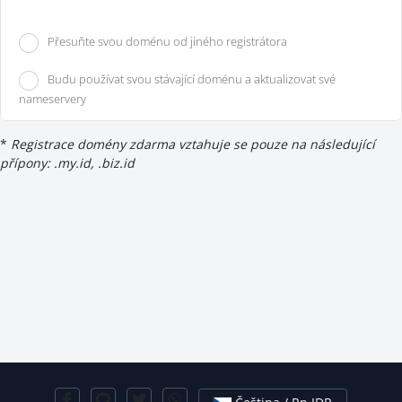
Přesuňte svou doménu od jiného registrátora
Budu používat svou stávající doménu a aktualizovat své
nameservery
*
Registrace domény zdarma vztahuje se pouze na následující
přípony: .my.id, .biz.id