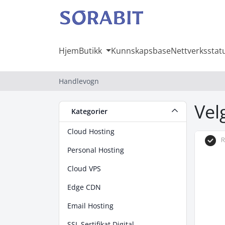
Hjem
Butikk
Kunnskapsbase
Nettverksstat
Handlevogn
Vel
Kategorier
Cloud Hosting
R
Personal Hosting
Cloud VPS
Edge CDN
Email Hosting
SSL Sertifikat Digital