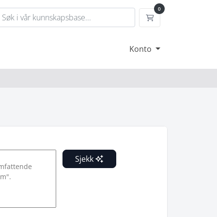
0
Handlevogn
Konto
Sjekk