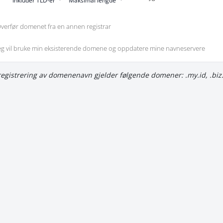
Inkluder TLD-er
Maksimal lengde
verfør domenet fra en annen registrar
eg vil bruke min eksisterende domene og oppdatere mine navneservere
registrering av domenenavn gjelder følgende domener: .my.id, .biz