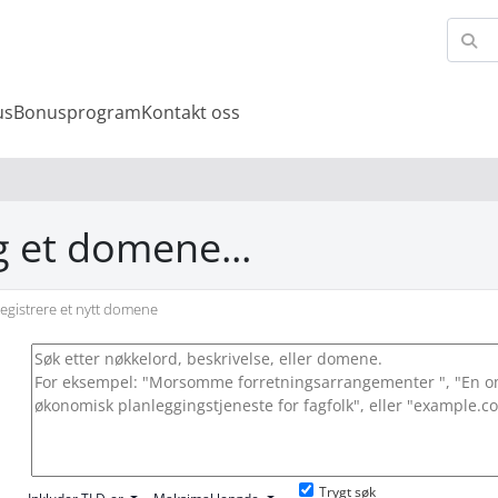
us
Bonusprogram
Kontakt oss
g et domene...
egistrere et nytt domene
Trygt søk