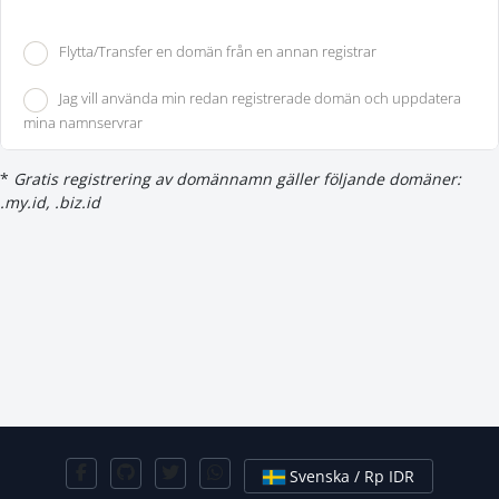
Flytta/Transfer en domän från en annan registrar
Jag vill använda min redan registrerade domän och uppdatera
mina namnservrar
*
Gratis registrering av domännamn gäller följande domäner:
.my.id, .biz.id
Svenska / Rp IDR